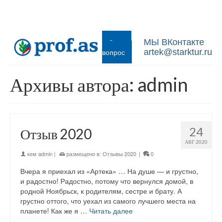
Задать
МЫ ВКонтакте
вопрос
artek@starktur.ru
Архивы автора: admin
24
Отзыв 2020
АВГ 2020
кем
admin
|
размещено в:
Отзывы 2020
|
0
Вчера я приехал из «Артека» … На душе — и грустно,
и радостно! Радостно, потому что вернулся домой, в
родной Ноябрьск, к родителям, сестре и брату. А
грустно оттого, что уехал из самого лучшего места на
планете! Как же я …
Читать далее